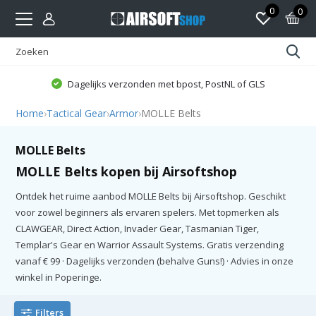
0
0
Dagelijks verzonden met bpost, PostNL of GLS
Home
›
Tactical Gear
›
Armor
›
MOLLE Belts
MOLLE Belts
MOLLE Belts kopen bij Airsoftshop
Ontdek het ruime aanbod MOLLE Belts bij Airsoftshop. Geschikt
voor zowel beginners als ervaren spelers. Met topmerken als
CLAWGEAR, Direct Action, Invader Gear, Tasmanian Tiger,
Templar's Gear en Warrior Assault Systems. Gratis verzending
vanaf € 99 · Dagelijks verzonden (behalve Guns!) · Advies in onze
winkel in Poperinge.
Filters