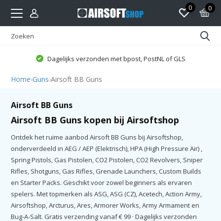
0
0
Dagelijks verzonden met bpost, PostNL of GLS
Home
›
Guns
›
Airsoft BB Guns
Airsoft BB Guns
Airsoft BB Guns kopen bij Airsoftshop
Ontdek het ruime aanbod Airsoft BB Guns bij Airsoftshop,
onderverdeeld in AEG / AEP (Elektrisch), HPA (High Pressure Air) ,
Spring Pistols, Gas Pistolen, CO2 Pistolen, CO2 Revolvers, Sniper
Rifles, Shotguns, Gas Rifles, Grenade Launchers, Custom Builds
en Starter Packs. Geschikt voor zowel beginners als ervaren
spelers. Met topmerken als ASG, ASG (CZ), Acetech, Action Army,
Airsoftshop, Arcturus, Ares, Armorer Works, Army Armament en
Bug-A-Salt. Gratis verzending vanaf € 99 · Dagelijks verzonden