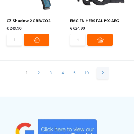
CZ Shadow 2 GBB/CO2
EMG FN HERSTAL P90 AEG
€ 249,90
€ 624,90
1
2
3
4
5
10