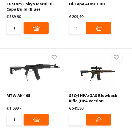
Custom Tokyo Marui Hi-
Hi-Capa ACME GBB
Capa Build (Blue)
€ 589,90
€ 209,90
MTW AK-105
SSQ4 HPA/GAS Blowback
Rifle (HPA Version...
€ 1.099,-
€ 549,90