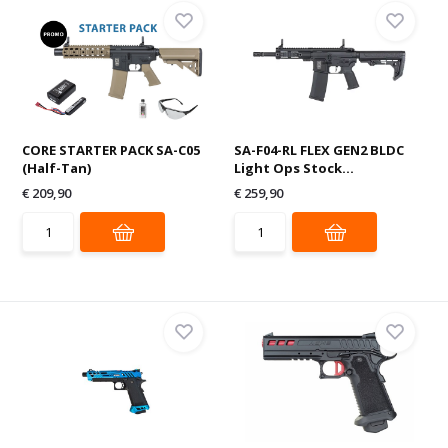
CORE STARTER PACK SA-C05
SA-F04-RL FLEX GEN2 BLDC
(Half-Tan)
Light Ops Stock...
€ 209,90
€ 259,90