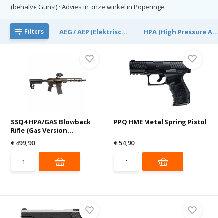
(behalve Guns!) · Advies in onze winkel in Poperinge.
Filters
AEG / AEP (Elektrisc...
HPA (High Pressure A..
SSQ4 HPA/GAS Blowback
PPQ HME Metal Spring Pistol
Rifle (Gas Version...
€ 499,90
€ 54,90