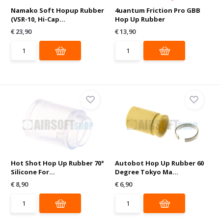
Namako Soft Hopup Rubber
4uantum Friction Pro GBB
(VSR-10, Hi-Cap...
Hop Up Rubber
€ 23,90
€ 13,90
Hot Shot Hop Up Rubber 70°
Autobot Hop Up Rubber 60
Silicone For...
Degree Tokyo Ma...
€ 8,90
€ 6,90