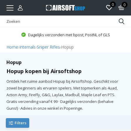
0
0
Dagelijks verzonden met bpost, PostNL of GLS
Home
›
Internals
›
Sniper Rifles
›
Hopup
Hopup
Hopup kopen bij Airsoftshop
Ontdek het ruime aanbod Hopup bij Airsoftshop. Geschikt voor
zowel beginners als ervaren spelers. Met topmerken als 4uad,
Action Army, FireFly, G&G, Laylax, Madbull, Maple Leaf en PTS.
Gratis verzending vanaf € 99 · Dagelijks verzonden (behalve
Guns!) · Advies in onze winkel in Poperinge.
Filters