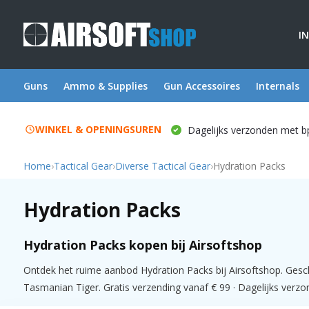
I
Guns
Ammo & Supplies
Gun Accessoires
Internals
WINKEL & OPENINGSUREN
Dagelijks verzonden met b
Home
›
Tactical Gear
›
Diverse Tactical Gear
›
Hydration Packs
Hydration Packs
Hydration Packs kopen bij Airsoftshop
Ontdek het ruime aanbod Hydration Packs bij Airsoftshop. Gesc
Tasmanian Tiger. Gratis verzending vanaf € 99 · Dagelijks verzon