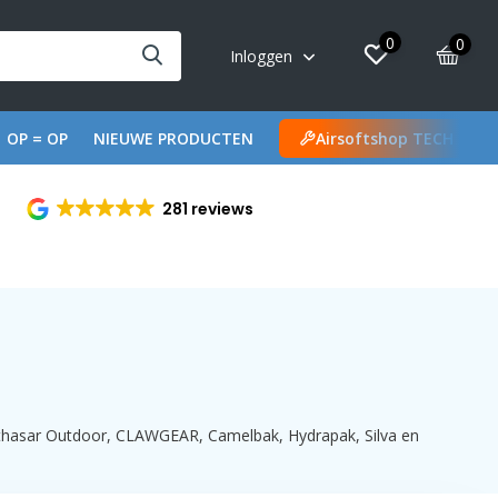
0
0
Inloggen
OP = OP
NIEUWE PRODUCTEN
Airsoftshop TECH
281 reviews
althasar Outdoor, CLAWGEAR, Camelbak, Hydrapak, Silva en