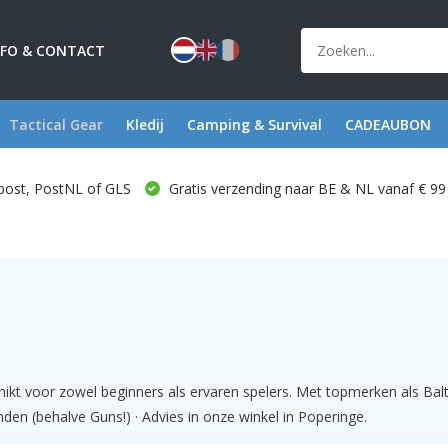
NFO & CONTACT
Tactical Gear
Kledij
Camping & Survival
CADEAUBON
post, PostNL of GLS
Gratis verzending naar BE & NL vanaf € 99
hikt voor zowel beginners als ervaren spelers. Met topmerken als B
den (behalve Guns!) · Advies in onze winkel in Poperinge.