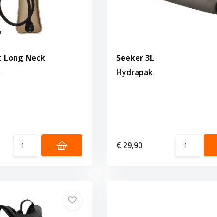
t Long Neck
Seeker 3L
L
Hydrapak
€ 29,90