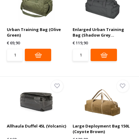
Urban Training Bag (Olive
Enlarged Urban Training
Green)
Bag (Shadow Grey...
€ 69,90
€ 119,90
Allhaula Duffel 45L (Volcanic)
Large Deployment Bag 150L
(Coyote Brown)