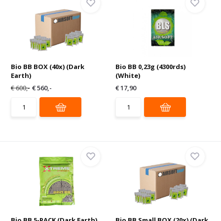
Bio BB BOX (40x) (Dark
Bio BB 0,23g (4300rds)
Earth)
(White)
€ 600,-
€ 560,-
€ 17,90
Bio BB 5-PACK (Dark Earth)
Bio BB Small BOX (20x) (Dark