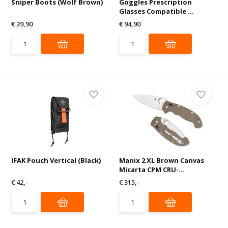
Sniper Boots (Wolf Brown)
Goggles Prescription
Glasses Compatible ...
€ 39,90
€ 94,90
IFAK Pouch Vertical (Black)
Manix 2 XL Brown Canvas
Micarta CPM CRU-...
€ 42,-
€ 315,-