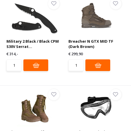
Military 2 Black / Black CPM
Breacher N GTX MID TF
S30V Serrat...
(Dark Brown)
€ 314,-
€ 299,90