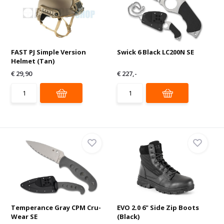
FAST PJ Simple Version
Swick 6 Black LC200N SE
Helmet (Tan)
€ 29,90
€ 227,-
Temperance Gray CPM Cru-
EVO 2.0 6" Side Zip Boots
Wear SE
(Black)