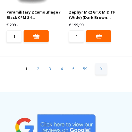
Paramilitary 2 Camouflage /
Zephyr MK2 GTX MID TF
Black CPM S4...
(Wide) (Dark Brown...
€ 299,-
€ 199,90
1
2
3
4
5
59