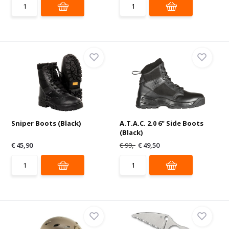
Sniper Boots (Black)
A.T.A.C. 2.0 6" Side Boots
(Black)
€ 45,90
€ 99,-
€ 49,50