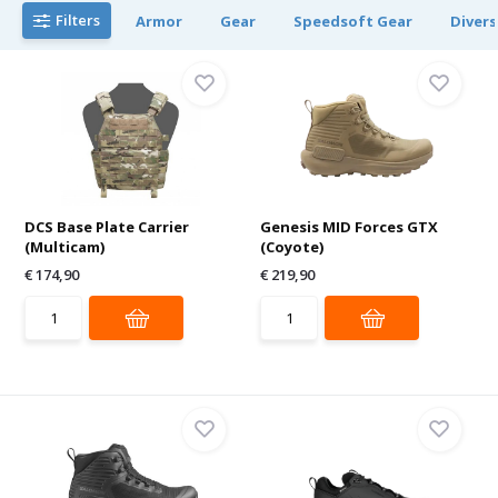
Filters
Armor
Gear
Speedsoft Gear
Divers
DCS Base Plate Carrier
Genesis MID Forces GTX
(Multicam)
(Coyote)
€ 174,90
€ 219,90