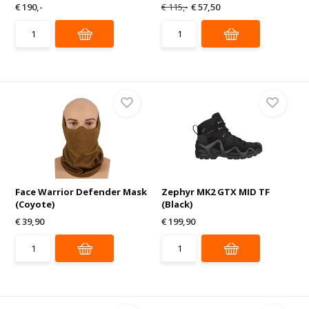
€ 190,-
€ 115,-
€ 57,50
Face Warrior Defender Mask
Zephyr MK2 GTX MID TF
(Coyote)
(Black)
€ 39,90
€ 199,90