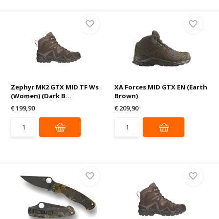
Zephyr MK2 GTX MID TF Ws
XA Forces MID GTX EN (Earth
(Women) (Dark B...
Brown)
€ 199,90
€ 209,90