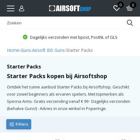
0
0
Dagelijks verzonden met bpost, PostNL of GLS
Home
›
Guns
›
Airsoft BB Guns
›
Starter Packs
Starter Packs
Starter Packs kopen bij Airsoftshop
Ontdek het ruime aanbod Starter Packs bij Airsoftshop. Geschikt
voor zowel beginners als ervaren spelers. Met topmerken als
Specna Arms. Gratis verzending vanaf € 99 · Dagelijks verzonden
(behalve Guns!) · Advies in onze winkel in Poperinge.
Filters