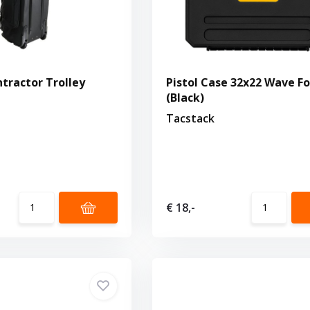
ntractor Trolley
Pistol Case 32x22 Wave F
(Black)
Tacstack
€ 18,-