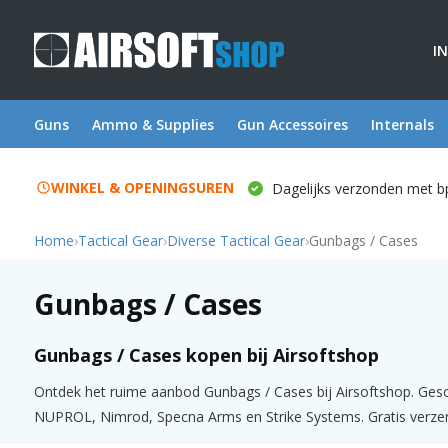
I
Guns
Ammo & Supplies
Gun Accessoires
Internals
WINKEL & OPENINGSUREN
Dagelijks verzonden met b
Home
›
Tactical Gear
›
Diverse Tactical Gear
›
Gunbags / Cases
Gunbags / Cases
Gunbags / Cases kopen bij Airsoftshop
Ontdek het ruime aanbod Gunbags / Cases bij Airsoftshop. Gesc
NUPROL, Nimrod, Specna Arms en Strike Systems. Gratis verzendi