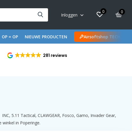
0
0
Inloggen
OP = OP
NIEUWE PRODUCTEN
Airsoftshop TECH
281 reviews
01 INC, 5.11 Tactical, CLAWGEAR, Fosco, Gamo, Invader Gear,
 winkel in Poperinge.