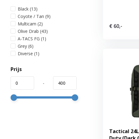
Black
(13)
Coyote / Tan
(9)
Multicam
(2)
€ 60,-
Olive Drab
(43)
A-TACS FG
(1)
Grey
(6)
Diverse
(1)
Prijs
-
Tactical 24
Duty (Dark 