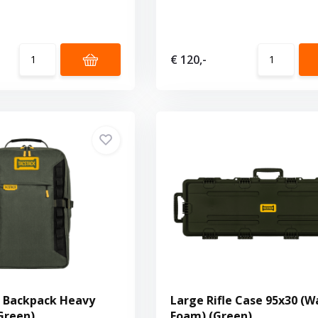
€ 120,-
L Backpack Heavy
Large Rifle Case 95x30 (W
Green)
Foam) (Green)