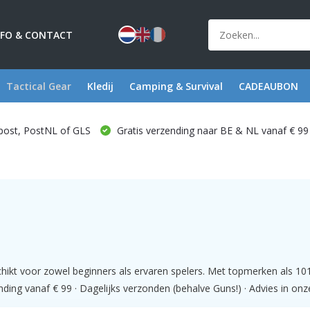
NFO & CONTACT
Tactical Gear
Kledij
Camping & Survival
CADEAUBON
post, PostNL of GLS
Gratis verzending naar BE & NL vanaf € 99
hikt voor zowel beginners als ervaren spelers. Met topmerken als 1
ng vanaf € 99 · Dagelijks verzonden (behalve Guns!) · Advies in onze