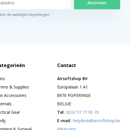
Abonneer
 hier de wettelijke beperkingen
ategorieën
Contact
uns
Airsoftshop BV
mo & Supplies
Europalaan 1 A1
n Accessoires
8970 POPERINGE
ternals
BELGIË
ctical Gear
Tel:
0032 57 77 90 70
edij
E-mail:
helpdesk@airsoftshop.be
mping & Survival
Whatsapp