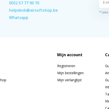
0032 57 77 90 70
helpdesk@airsoftshop.be
* Lees
Whatsapp
Mijn account
C
Registreren
G
Mijn bestellingen
Am
shop
Mijn verlanglijst
Gu
In
Ta
Kl
Ca