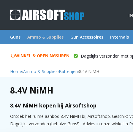
I
Guns
Ammo & Supplies
Gun Accessoires
Internals
WINKEL & OPENINGSUREN
Dagelijks verzonden met b
Home
›
Ammo & Supplies
›
Batterijen
›
8.4V NiMH
8.4V NiMH
8.4V NiMH kopen bij Airsoftshop
Ontdek het ruime aanbod 8.4V NiMH bij Airsoftshop. Geschikt vo
Dagelijks verzonden (behalve Guns!) · Advies in onze winkel in P