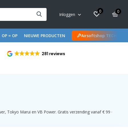
0
0
Inloggen
OP = OP
NIEUWE PRODUCTEN
Airsoftshop TECH
281 reviews
er, Tokyo Marui en VB Power. Gratis verzending vanaf € 99 ·