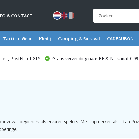
NFO & CONTACT
Tactical Gear
Kledij
Camping & Survival
CADEAUBON
post, PostNL of GLS
Gratis verzending naar BE & NL vanaf € 99
or zowel beginners als ervaren spelers. Met topmerken als Titan Pow
operinge.