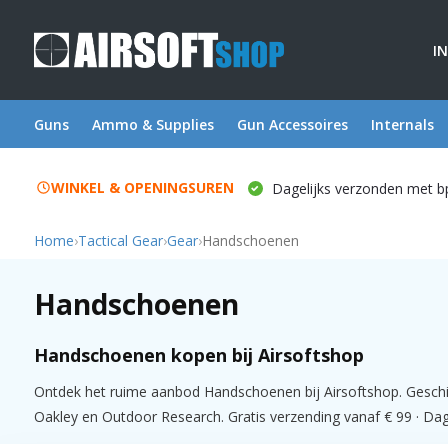
I
Guns
Ammo & Supplies
Gun Accessoires
Internals
WINKEL & OPENINGSUREN
Dagelijks verzonden met b
Home
›
Tactical Gear
›
Gear
›
Handschoenen
Handschoenen
Handschoenen kopen bij Airsoftshop
Ontdek het ruime aanbod Handschoenen bij Airsoftshop. Geschik
Oakley en Outdoor Research. Gratis verzending vanaf € 99 · Dage