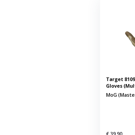
Target 810
Gloves (Mul
MoG (Master
€ 39,90