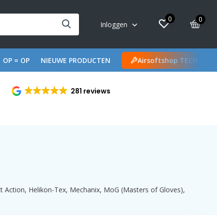
0
0
Inloggen
OP = OP
NIEUWE PRODUCTEN
Airsoftshop TECH
281 reviews
t Action, Helikon-Tex, Mechanix, MoG (Masters of Gloves),