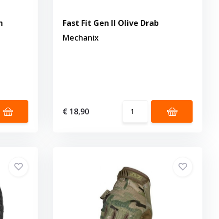
n
Fast Fit Gen II Olive Drab
Mechanix
€ 18,90