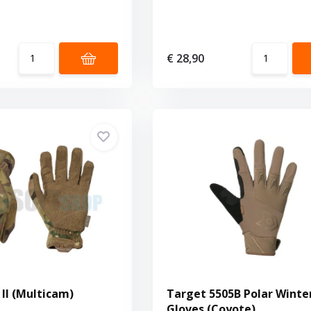
€ 28,90
 II (Multicam)
Target 5505B Polar Winte
Gloves (Coyote)