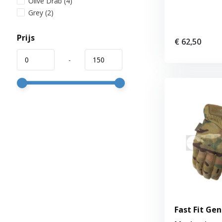
Olive Drab
(4)
Grey
(2)
Prijs
€ 62,50
-
Fast Fit Gen