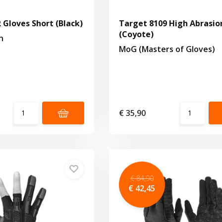
 Gloves Short (Black)
Target 8109 High Abrasio
(Coyote)
n
MoG (Masters of Gloves)
€ 35,90
€ 84,90
€ 42,45