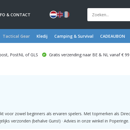
NFO & CONTACT
Tactical Gear
Kledij
Camping & Survival
CADEAUBON
post, PostNL of GLS
Gratis verzending naar BE & NL vanaf € 99
t voor zowel beginners als ervaren spelers. Met topmerken als Direc
lijks verzonden (behalve Guns!) · Advies in onze winkel in Poperinge.