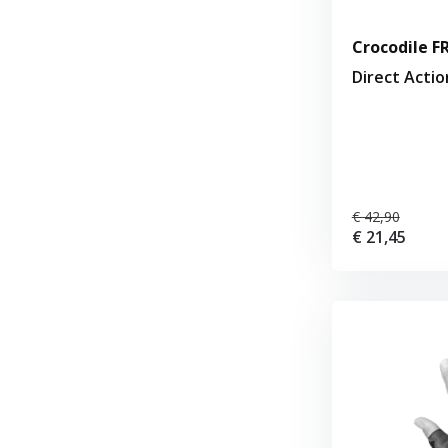
Crocodile FR
Direct Actio
€ 42,90
€ 21,45