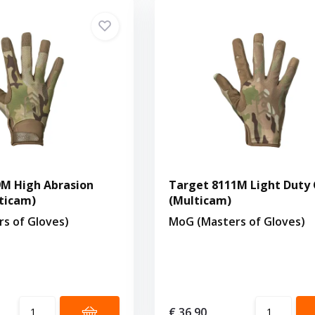
9M High Abrasion
Target 8111M Light Duty 
ticam)
(Multicam)
s of Gloves)
MoG (Masters of Gloves)
€ 36,90