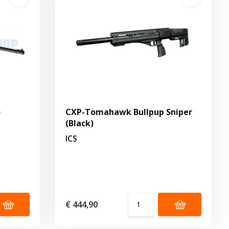
)
CXP-Tomahawk Bullpup Sniper
(Black)
ICS
€ 444,90