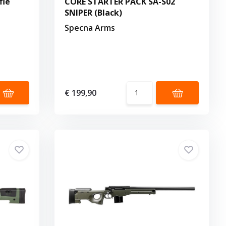
fle
CORE STARTER PACK SA-S02
SNIPER (Black)
Specna Arms
€ 199,90