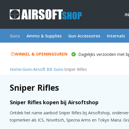
I
Guns
Ammo & Supplies
Gun Accessoires
Internals
WINKEL & OPENINGSUREN
Dagelijks verzonden met b
Home
›
Guns
›
Airsoft BB Guns
›
Sniper Rifles
Sniper Rifles
Sniper Rifles kopen bij Airsoftshop
Ontdek het ruime aanbod Sniper Rifles bij Airsoftshop, onderverd
topmerken als ICS, Novritsch, Specna Arms en Tokyo Marui. Grati