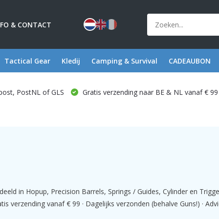
NFO & CONTACT
Tactical Gear
Kledij
Camping & Survival
CADEAUBON
post, PostNL of GLS
Gratis verzending naar BE & NL vanaf € 99
eeld in Hopup, Precision Barrels, Springs / Guides, Cylinder en Trigg
s verzending vanaf € 99 · Dagelijks verzonden (behalve Guns!) · Advi