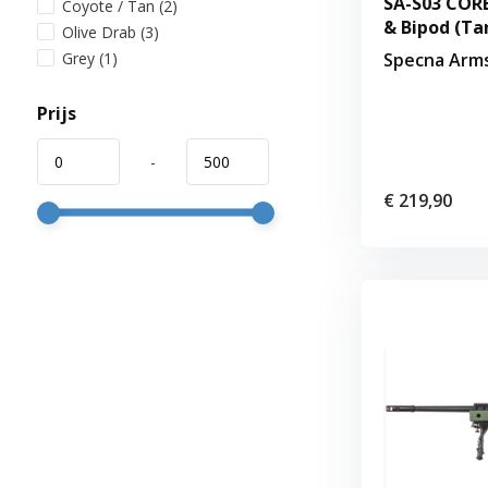
SA-S03 CORE
Coyote / Tan
(2)
& Bipod (Ta
Olive Drab
(3)
Grey
(1)
Specna Arm
Prijs
-
€ 219,90