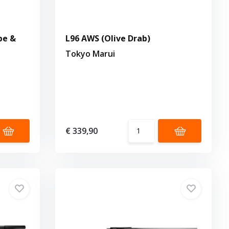
pe &
L96 AWS (Olive Drab)
Tokyo Marui
€ 339,90