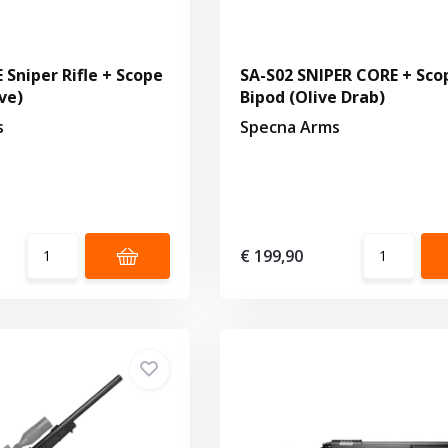
 Sniper Rifle + Scope
SA-S02 SNIPER CORE + Sco
ve)
Bipod (Olive Drab)
s
Specna Arms
€ 199,90