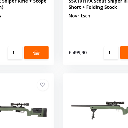
 Sniper Rifle + Scope
SSX10 HPA Scout Sniper Ri
n)
Short + Folding Stock
s
Novritsch
€ 499,90