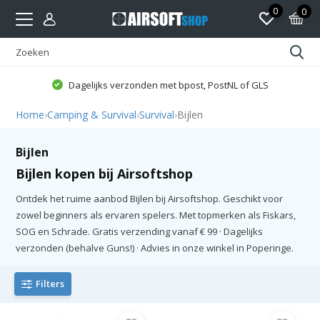
0
0
Dagelijks verzonden met bpost, PostNL of GLS
Home
›
Camping & Survival
›
Survival
›
Bijlen
Bijlen
Bijlen kopen bij Airsoftshop
Ontdek het ruime aanbod Bijlen bij Airsoftshop. Geschikt voor
zowel beginners als ervaren spelers. Met topmerken als Fiskars,
SOG en Schrade. Gratis verzending vanaf € 99 · Dagelijks
verzonden (behalve Guns!) · Advies in onze winkel in Poperinge.
Filters