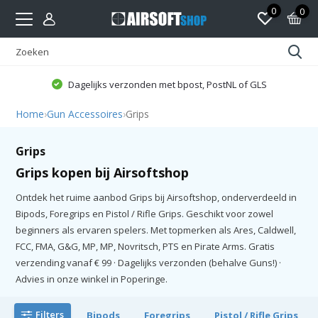
0
0
Dagelijks verzonden met bpost, PostNL of GLS
Home
›
Gun Accessoires
›
Grips
Grips
Grips kopen bij Airsoftshop
Ontdek het ruime aanbod Grips bij Airsoftshop, onderverdeeld in
Bipods, Foregrips en Pistol / Rifle Grips. Geschikt voor zowel
beginners als ervaren spelers. Met topmerken als Ares, Caldwell,
FCC, FMA, G&G, MP, MP, Novritsch, PTS en Pirate Arms. Gratis
verzending vanaf € 99 · Dagelijks verzonden (behalve Guns!) ·
Advies in onze winkel in Poperinge.
Filters
Bipods
Foregrips
Pistol / Rifle Grips