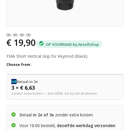
0
0
:
0
0
:
0
0
:
0
0
€ 19,90
OP VOORRAAD bij Airsoftshop
FMA Short Vertical Grip for Keymod (Black).
Choose from:
Betaal in 3x
3 × € 6,63
zonder extra kosten — kies iDEAL in3 bij het afrekenen
Betaal
in 2x of 3x
zonder extra kosten
Voor 16:00 besteld,
dezelfde werkdag verzonden