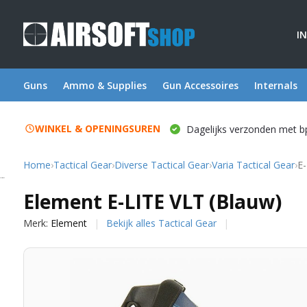
I
Guns
Ammo & Supplies
Gun Accessoires
Internals
WINKEL & OPENINGSUREN
Dagelijks verzonden met b
Home
›
Tactical Gear
›
Diverse Tactical Gear
›
Varia Tactical Gear
›
E-
Element
Element E-LITE VLT (Blauw)
Merk:
Element
Bekijk alles Tactical Gear