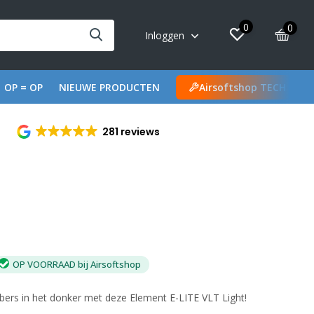
0
0
Inloggen
OP = OP
NIEUWE PRODUCTEN
Airsoftshop TECH
281 reviews
OP VOORRAAD bij Airsoftshop
rs in het donker met deze Element E-LITE VLT Light!