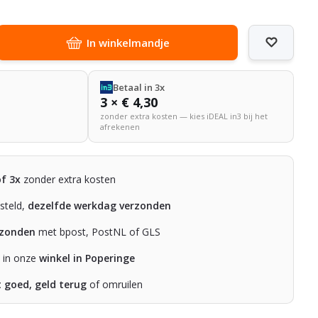
In winkelmandje
Betaal in 3x
3 × € 4,30
zonder extra kosten — kies iDEAL in3 bij het
afrekenen
of 3x
zonder extra kosten
steld,
dezelfde werkdag verzonden
rzonden
met bpost, PostNL of GLS
n in onze
winkel in Poperinge
t goed, geld terug
of omruilen