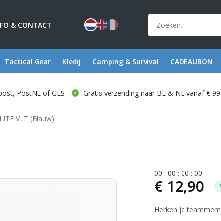
NFO & CONTACT
Tactical Gear
Kledij
Camping & Survival
CADEAUBON
post, PostNL of GLS
Gratis verzending naar BE & NL vanaf € 99
LITE VLT (Blauw)
0
0
:
0
0
:
0
0
:
0
0
€ 12,90
Herken je teammembe