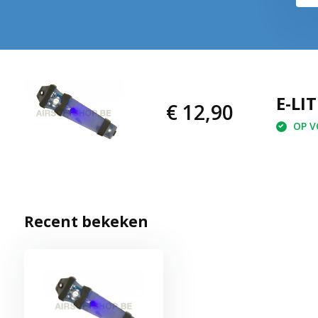
E-LI
€ 12,90
OP VO
Recent bekeken