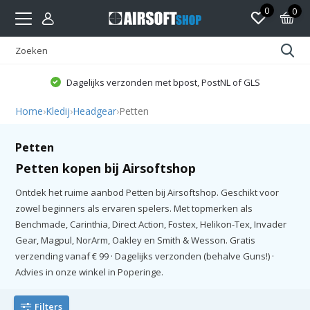
0
0
Dagelijks verzonden met bpost, PostNL of GLS
Home
›
Kledij
›
Headgear
›
Petten
Petten
Petten kopen bij Airsoftshop
Ontdek het ruime aanbod Petten bij Airsoftshop. Geschikt voor
zowel beginners als ervaren spelers. Met topmerken als
Benchmade, Carinthia, Direct Action, Fostex, Helikon-Tex, Invader
Gear, Magpul, NorArm, Oakley en Smith & Wesson. Gratis
verzending vanaf € 99 · Dagelijks verzonden (behalve Guns!) ·
Advies in onze winkel in Poperinge.
Filters