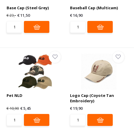
Base Cap (Steel Grey)
Baseball Cap (Multicam)
€ 23,-
€ 11,50
€ 16,90
Pet NLD
Logo Cap (Coyote Tan
Embroidery)
€ 10,90
€ 5,45
€ 19,90