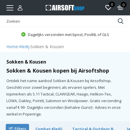
0
0
Dagelijks verzonden met bpost, PostNL of GLS
Home
›
Kledij
›
Sokken & Kousen
Sokken & Kousen
Sokken & Kousen kopen bij Airsoftshop
Ontdek het ruime aanbod Sokken & Kousen bij Airsoftshop.
Geschikt voor zowel beginners als ervaren spelers. Met
topmerken als 5.11 Tactical, CLAWGEAR, Haago, Helikon-Tex,
LOWA, Oakley, Point6, Salomon en Woolpower. Gratis verzending
vanaf € 99 · Dagelijks verzonden (behalve Guns!) · Advies in onze
winkel in Poperinge.
Filters
Combat Kledij
Tactical & Outdoor B...
J