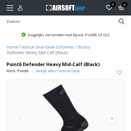
0
0
Dagelijks verzonden met bpost, PostNL of GLS
Home
›
Tactical Gear
›
Gear
›
Schoenen / Boots
›
Defender Heavy Mid-Calf (Black)
Point6
Point6 Defender Heavy Mid-Calf (Black)
Merk:
Point6
Bekijk alles Tactical Gear