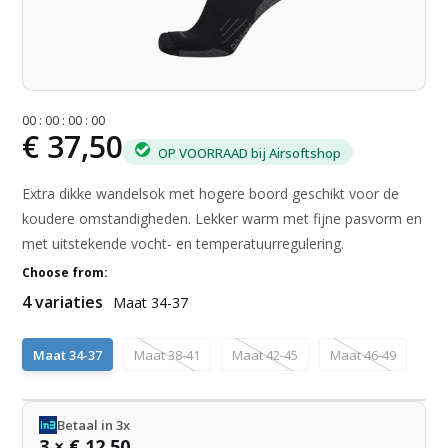
0
0
:
0
0
:
0
0
:
0
0
€ 37,50
OP VOORRAAD bij Airsoftshop
Extra dikke wandelsok met hogere boord geschikt voor de
koudere omstandigheden. Lekker warm met fijne pasvorm en
met uitstekende vocht- en temperatuurregulering.
Choose from:
4 variaties
Maat 34-37
Maat 34-37
Maat 38-41
Maat 42-45
Maat 46-49
Betaal in 3x
3 × € 12,50