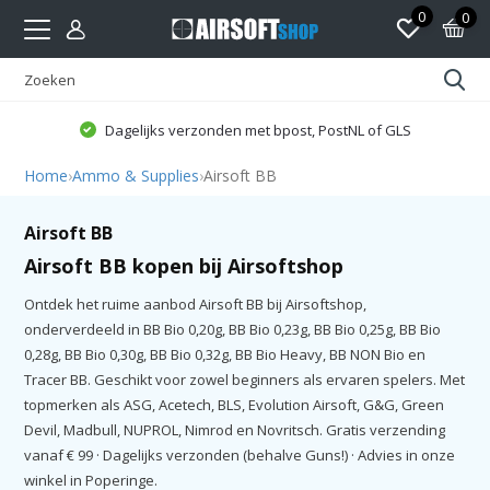
0
0
Dagelijks verzonden met bpost, PostNL of GLS
Home
›
Ammo & Supplies
›
Airsoft BB
Airsoft BB
Airsoft BB kopen bij Airsoftshop
Ontdek het ruime aanbod Airsoft BB bij Airsoftshop,
onderverdeeld in BB Bio 0,20g, BB Bio 0,23g, BB Bio 0,25g, BB Bio
0,28g, BB Bio 0,30g, BB Bio 0,32g, BB Bio Heavy, BB NON Bio en
Tracer BB. Geschikt voor zowel beginners als ervaren spelers. Met
topmerken als ASG, Acetech, BLS, Evolution Airsoft, G&G, Green
Devil, Madbull, NUPROL, Nimrod en Novritsch. Gratis verzending
vanaf € 99 · Dagelijks verzonden (behalve Guns!) · Advies in onze
winkel in Poperinge.