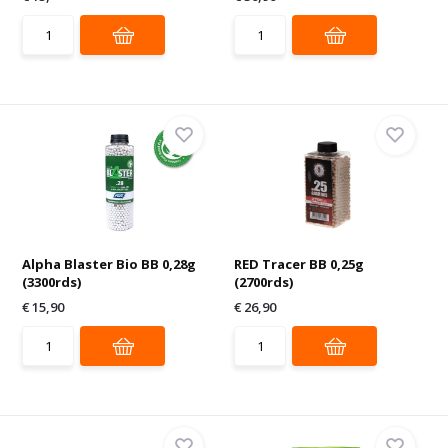
Alpha Blaster Bio BB 0,28g
RED Tracer BB 0,25g
(3300rds)
(2700rds)
€ 15,90
€ 26,90