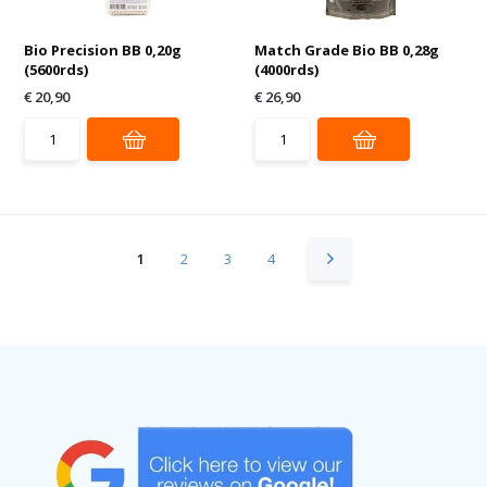
Bio Precision BB 0,20g
Match Grade Bio BB 0,28g
(5600rds)
(4000rds)
€ 20,90
€ 26,90
1
2
3
4