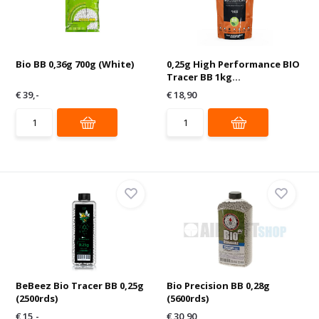
Bio BB 0,36g 700g (White)
0,25g High Performance BIO
Tracer BB 1kg...
€ 39,-
€ 18,90
BeBeez Bio Tracer BB 0,25g
Bio Precision BB 0,28g
(2500rds)
(5600rds)
€ 15,-
€ 30,90