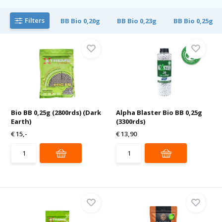
Filters
BB Bio 0,20g
BB Bio 0,23g
BB Bio 0,25g
Bio BB 0,25g (2800rds) (Dark
Alpha Blaster Bio BB 0,25g
Earth)
(3300rds)
€ 15,-
€ 13,90