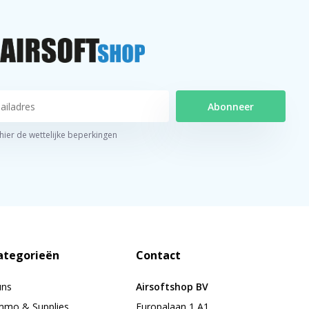
Abonneer
 hier de wettelijke beperkingen
ategorieën
Contact
uns
Airsoftshop BV
mo & Supplies
Europalaan 1 A1