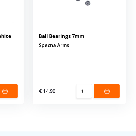
phite
Ball Bearings 7mm
Specna Arms
€ 14,90