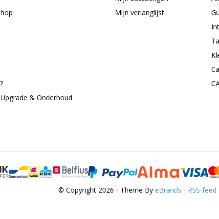
shop
Mijn verlanglijst
Gu
In
Ta
Kl
Ca
?
C
, Upgrade & Onderhoud
© Copyright 2026 - Theme By
eBrands
-
RSS-feed