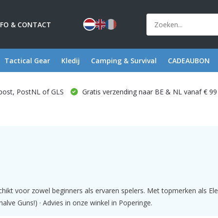
NFO & CONTACT
Tactical Gear
Kledij
Camping & Survival
CADEAUBON
post, PostNL of GLS
Gratis verzending naar BE & NL vanaf € 99
chikt voor zowel beginners als ervaren spelers. Met topmerken als 
halve Guns!) · Advies in onze winkel in Poperinge.