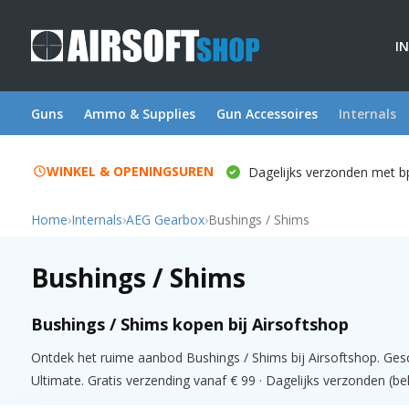
I
Guns
Ammo & Supplies
Gun Accessoires
Internals
WINKEL & OPENINGSUREN
Dagelijks verzonden met b
Home
›
Internals
›
AEG Gearbox
›
Bushings / Shims
Bushings / Shims
Bushings / Shims kopen bij Airsoftshop
Ontdek het ruime aanbod Bushings / Shims bij Airsoftshop. Ges
Ultimate. Gratis verzending vanaf € 99 · Dagelijks verzonden (be