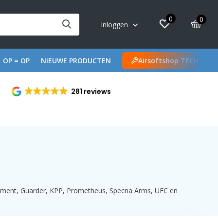
0
0
Inloggen
OP = OP
NIEUWE PRODUCTEN
Airsoftshop TECH
281 reviews
Element, Guarder, KPP, Prometheus, Specna Arms, UFC en