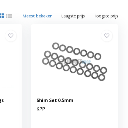
Meest bekeken
Laagste prijs
Hoogste prijs
gs
Shim Set 0.5mm
KPP