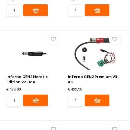
Inferno GEN2 Heretic
Inferno GEN2 Premium V3 -
Edition V2 - M4
AK
€ 439,90
€ 499,90