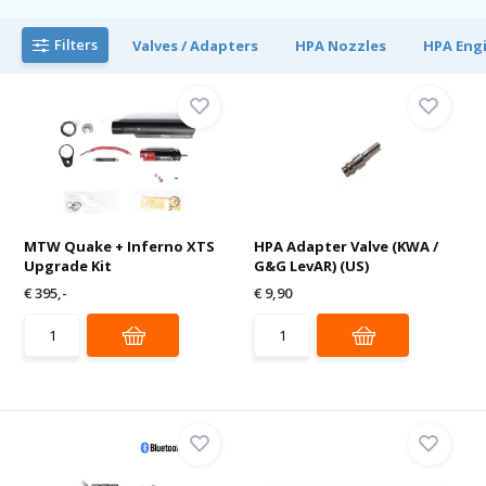
Filters
Valves / Adapters
HPA Nozzles
HPA Eng
MTW Quake + Inferno XTS
HPA Adapter Valve (KWA /
Upgrade Kit
G&G LevAR) (US)
€ 395,-
€ 9,90