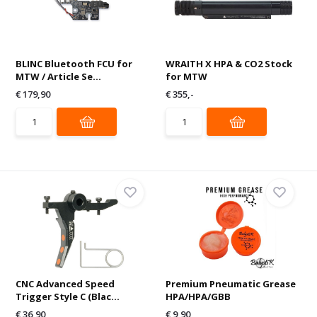
BLINC Bluetooth FCU for
WRAITH X HPA & CO2 Stock
MTW / Article Se...
for MTW
€ 179,90
€ 355,-
CNC Advanced Speed
Premium Pneumatic Grease
Trigger Style C (Blac...
HPA/HPA/GBB
€ 36,90
€ 9,90