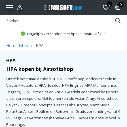
0
0
Dagelijks verzonden met bpost, PostNL of GLS
Home
›
Internals
›
HPA
HPA
HPA kopen bij Airsoftshop
Ontdek het ruime aanbod HPA bij Airsoftshop, onderverdeeld in
Valves / Adapters, HPA Nozzles, HPA Engines, HPA Maintenance,
Triggers, HPA Electronics en Varia. Geschikt voor zowel beginners
als ervaren spelers. Met topmerken als Action Army, Airsoftshop,
Balystik, Creeper Concepts, Heretic Labs, Krytac, Maxx Model,
PolarStar Airsoft, Redline en RetroArms. Gratis verzending vanaf €
99 · Dagelijks verzonden (behalve Guns!) · Advies in onze winkel in
Poperinge.