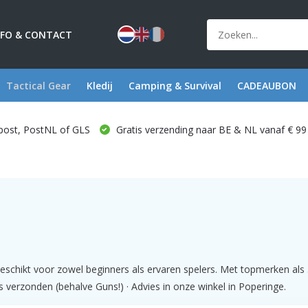
NFO & CONTACT
Tactical Gear
Kledij
Camping & Survival
CADEAUBON
post, PostNL of GLS
Gratis verzending naar BE & NL vanaf € 99
eschikt voor zowel beginners als ervaren spelers. Met topmerken als 
s verzonden (behalve Guns!) · Advies in onze winkel in Poperinge.