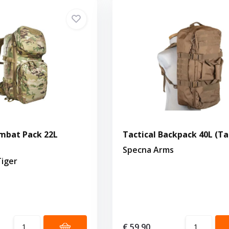
mbat Pack 22L
Tactical Backpack 40L (Ta
Specna Arms
iger
€ 59,90