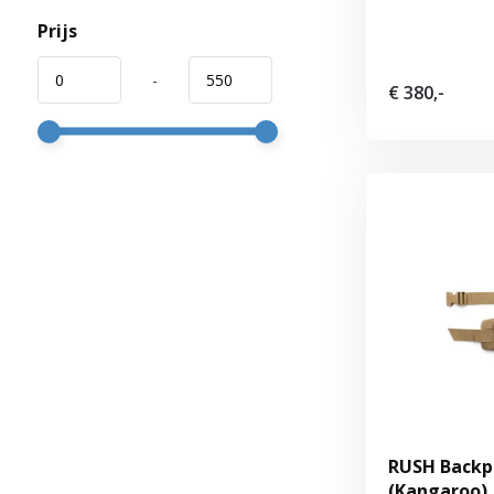
Prijs
-
€ 380,-
RUSH Backpa
(Kangaroo)