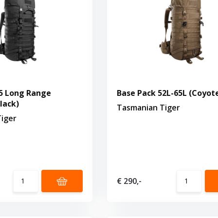
5 Long Range
Base Pack 52L-65L (Coyot
lack)
Tasmanian Tiger
iger
€ 290,-