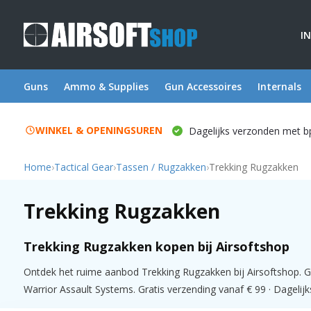
I
Guns
Ammo & Supplies
Gun Accessoires
Internals
WINKEL & OPENINGSUREN
Dagelijks verzonden met b
Home
›
Tactical Gear
›
Tassen / Rugzakken
›
Trekking Rugzakken
Trekking Rugzakken
Trekking Rugzakken kopen bij Airsoftshop
Ontdek het ruime aanbod Trekking Rugzakken bij Airsoftshop. G
Warrior Assault Systems. Gratis verzending vanaf € 99 · Dagelijk