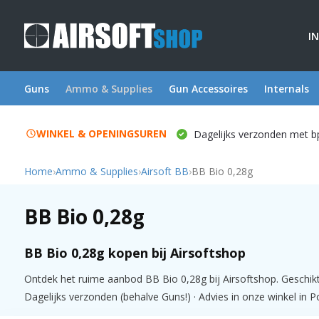
I
Guns
Ammo & Supplies
Gun Accessoires
Internals
WINKEL & OPENINGSUREN
Dagelijks verzonden met b
Home
›
Ammo & Supplies
›
Airsoft BB
›
BB Bio 0,28g
BB Bio 0,28g
BB Bio 0,28g kopen bij Airsoftshop
Ontdek het ruime aanbod BB Bio 0,28g bij Airsoftshop. Geschikt
Dagelijks verzonden (behalve Guns!) · Advies in onze winkel in P