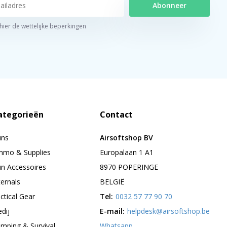
Abonneer
 hier de wettelijke beperkingen
ategorieën
Contact
uns
Airsoftshop BV
mo & Supplies
Europalaan 1 A1
n Accessoires
8970 POPERINGE
ternals
BELGIË
ctical Gear
Tel:
0032 57 77 90 70
edij
E-mail:
helpdesk@airsoftshop.be
mping & Survival
Whatsapp