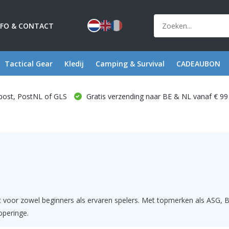
NFO & CONTACT
Tactical Gear
Kledij
Camping & Survival
CADEAUBON
post, PostNL of GLS
Gratis verzending naar BE & NL vanaf € 99
 voor zowel beginners als ervaren spelers. Met topmerken als ASG, B
operinge.