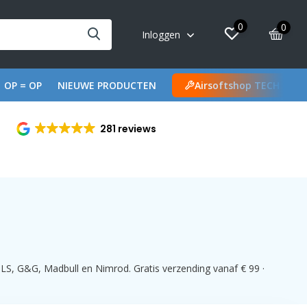
0
0
Inloggen
OP = OP
NIEUWE PRODUCTEN
Airsoftshop TECH
281 reviews
LS, G&G, Madbull en Nimrod. Gratis verzending vanaf € 99 ·