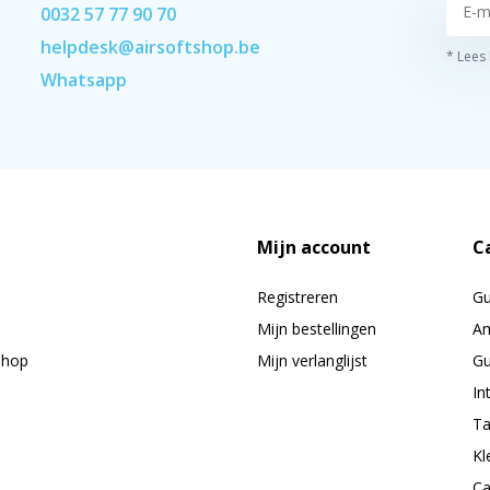
0032 57 77 90 70
helpdesk@airsoftshop.be
* Lees
Whatsapp
Mijn account
C
Registreren
G
Mijn bestellingen
Am
shop
Mijn verlanglijst
Gu
In
Ta
Kl
Ca