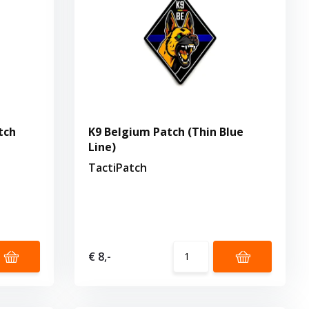
tch
K9 Belgium Patch (Thin Blue
Line)
TactiPatch
€ 8,-