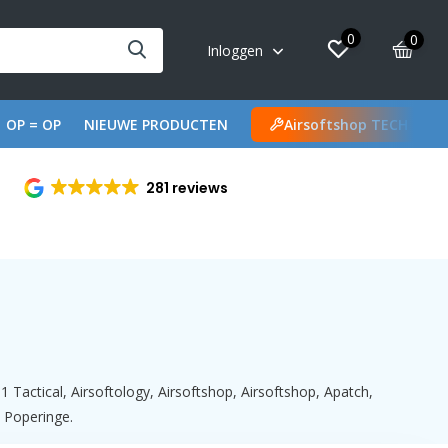
0
0
Inloggen
OP = OP
NIEUWE PRODUCTEN
Airsoftshop TECH
281 reviews
 Tactical, Airsoftology, Airsoftshop, Airsoftshop, Apatch,
n Poperinge.