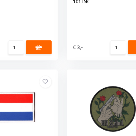
101 INC
€ 3,-