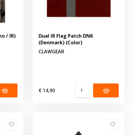
o / IR)
Dual IR Flag Patch DNK
(Denmark) (Color)
CLAWGEAR
€ 14,90