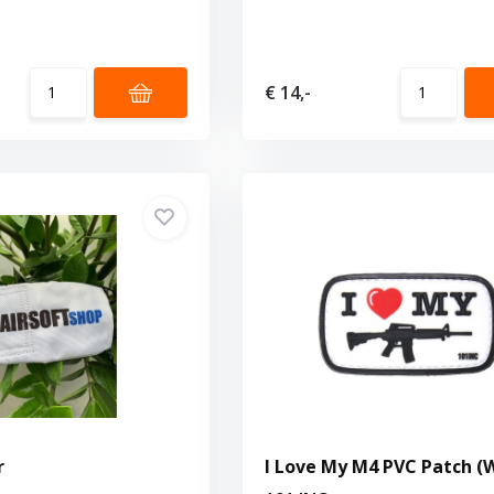
€ 14,-
r
I Love My M4 PVC Patch (