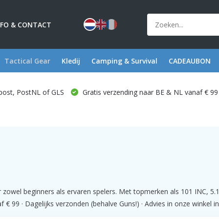
NFO & CONTACT
Tactical Gear
Kledij
Camping & Survival
CADEAUBON
post, PostNL of GLS
Gratis verzending naar BE & NL vanaf € 99
zowel beginners als ervaren spelers. Met topmerken als 101 INC, 5.11
€ 99 · Dagelijks verzonden (behalve Guns!) · Advies in onze winkel i