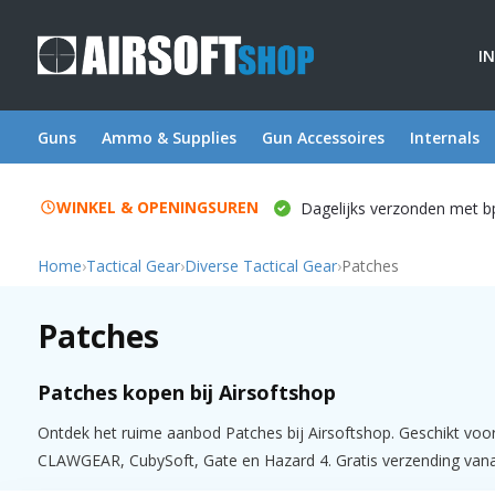
I
Guns
Ammo & Supplies
Gun Accessoires
Internals
WINKEL & OPENINGSUREN
Dagelijks verzonden met b
Home
›
Tactical Gear
›
Diverse Tactical Gear
›
Patches
Patches
Patches kopen bij Airsoftshop
Ontdek het ruime aanbod Patches bij Airsoftshop. Geschikt voor 
CLAWGEAR, CubySoft, Gate en Hazard 4. Gratis verzending vanaf 