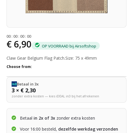
0
0
:
0
0
:
0
0
:
0
0
€ 6,90
OP VOORRAAD bij Airsoftshop
Claw Gear Belgium Flag Patch.Size: 75 x 49mm
Choose from:
Betaal in 3x
3 × € 2,30
zonder extra kosten — kies iDEAL in3 bij het afrekenen
Betaal
in 2x of 3x
zonder extra kosten
Voor 16:00 besteld,
dezelfde werkdag verzonden