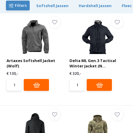
Filters
Softshell Jassen
Hardshell Jassen
Fleec
Artaxes Softshell Jacket
Delta ML Gen.3 Tactical
(Wolf)
Winter Jacket (N...
€ 130,-
€ 320,-