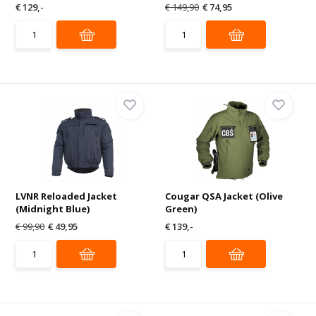
€ 129,-
€ 149,90
€ 74,95
LVNR Reloaded Jacket
Cougar QSA Jacket (Olive
(Midnight Blue)
Green)
€ 99,90
€ 49,95
€ 139,-