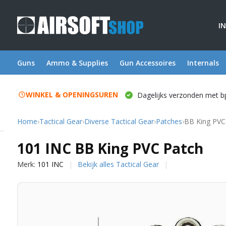
I
Guns
Ammo & Supplies
Gun Accessoires
Internals
WINKEL & OPENINGSUREN
Dagelijks verzonden met b
Home
›
Tactical Gear
›
Diverse Tactical Gear
›
Patches
›
BB King PVC
101 INC
101 INC BB King PVC Patch
Merk:
101 INC
Bekijk alles Tactical Gear