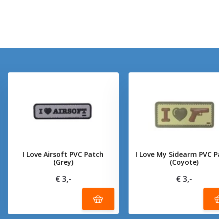
I Love Airsoft PVC Patch
I Love My Sidearm PVC P
(Grey)
(Coyote)
€ 3,-
€ 3,-