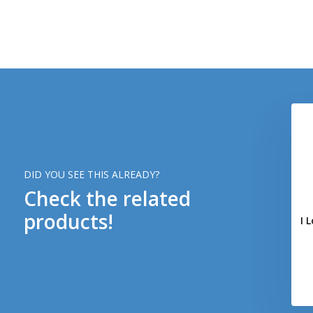
DID YOU SEE THIS ALREADY?
Check the related
products!
 Airsoft PVC Patch
I Love My Sidearm PVC Patch
I 
(Grey)
(Coyote)
€ 3,-
€ 3,-