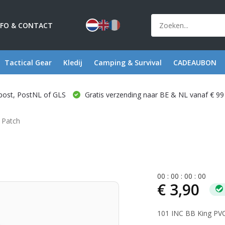
NFO & CONTACT
Tactical Gear
Kledij
Camping & Survival
CADEAUBON
post, PostNL of GLS
Gratis verzending naar BE & NL vanaf € 99
 Patch
0
0
:
0
0
:
0
0
:
0
0
€ 3,90
101 INC BB King PVC 