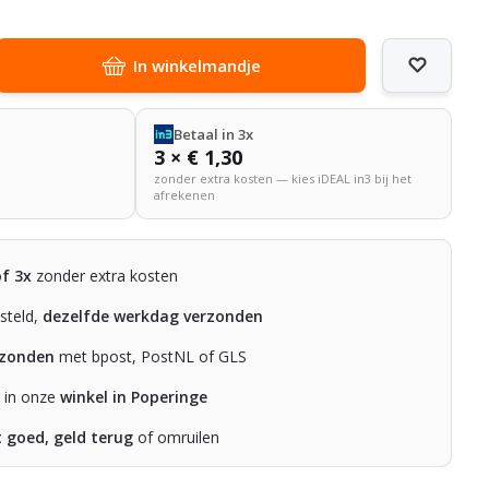
In winkelmandje
Betaal in 3x
3 × € 1,30
zonder extra kosten — kies iDEAL in3 bij het
afrekenen
of 3x
zonder extra kosten
steld,
dezelfde werkdag verzonden
rzonden
met bpost, PostNL of GLS
n in onze
winkel in Poperinge
t goed, geld terug
of omruilen