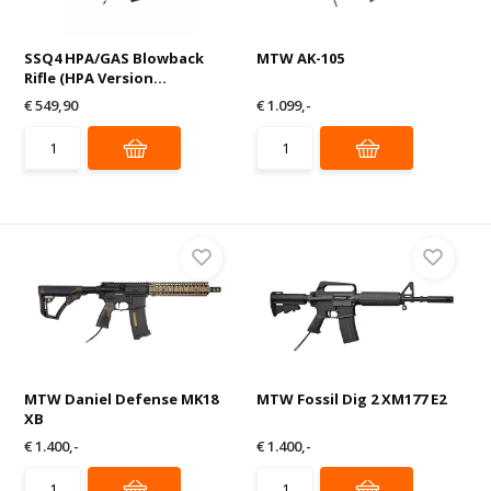
SSQ4 HPA/GAS Blowback
MTW AK-105
Rifle (HPA Version...
€ 549,90
€ 1.099,-
MTW Daniel Defense MK18
MTW Fossil Dig 2 XM177 E2
XB
€ 1.400,-
€ 1.400,-