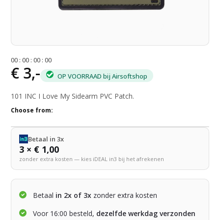
0
0
:
0
0
:
0
0
:
0
0
€ 3,-
OP VOORRAAD bij Airsoftshop
101 INC I Love My Sidearm PVC Patch.
Choose from:
Betaal in 3x
3 × € 1,00
zonder extra kosten — kies iDEAL in3 bij het afrekenen
Betaal
in 2x of 3x
zonder extra kosten
Voor 16:00 besteld,
dezelfde werkdag verzonden