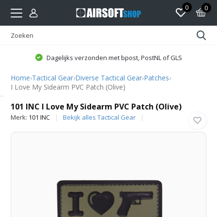
0
0
Dagelijks verzonden met bpost, PostNL of GLS
Home
›
Tactical Gear
›
Diverse Tactical Gear
›
Patches
›
I Love My Sidearm PVC Patch (Olive)
101 INC
101 INC I Love My Sidearm PVC Patch (Olive)
Merk:
101 INC
Bekijk alles Tactical Gear