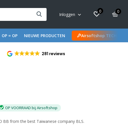
0
0
Inloggen
OP = OP
NIEUWE PRODUCTEN
Airsoftshop TECH
281 reviews
OP VOORRAAD bij Airsoftshop
IO BB from the best Taiwanese company BLS.