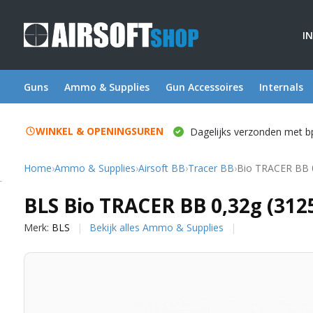
I
Guns
Ammo & Supplies
Gun Accessoires
Internals
WINKEL & OPENINGSUREN
Dagelijks verzonden met b
Home
›
Ammo & Supplies
›
Airsoft BB
›
Tracer BB
›
Bio TRACER BB 0
BLS
BLS Bio TRACER BB 0,32g (312
Merk:
BLS
Bekijk alles Ammo & Supplies