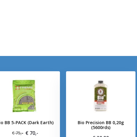
io BB 5-PACK (Dark Earth)
Bio Precision BB 0,20g
(5600rds)
€ 70,-
€ 75,-