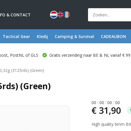
NFO & CONTACT
Tactical Gear
Kledij
Camping & Survival
CADEAUBON
post, PostNL of GLS
Gratis verzending naar BE & NL vanaf € 99
,32g (3125rds) (Green)
5rds) (Green)
0
0
:
0
0
:
0
0
:
0
0
€ 31,90
High quality 6mm B