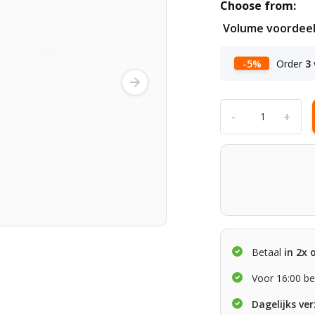
Choose from:
Volume voordee
-5%
Order
3
-
+
Betaal
in 2x 
Voor 16:00 be
Dagelijks ve