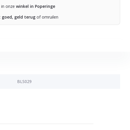
n in onze
winkel in Poperinge
t goed, geld terug
of omruilen
BLS029