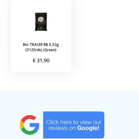
Bio TRACER BB 0,32g
(3125rds) (Green)
€ 31,90