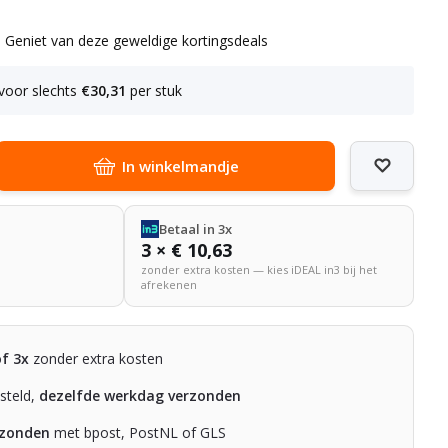
l
Geniet van deze geweldige kortingsdeals
voor slechts
€30,31
per stuk
In winkelmandje
Betaal in 3x
3 × € 10,63
zonder extra kosten — kies iDEAL in3 bij het
afrekenen
of 3x
zonder extra kosten
steld,
dezelfde werkdag verzonden
rzonden
met bpost, PostNL of GLS