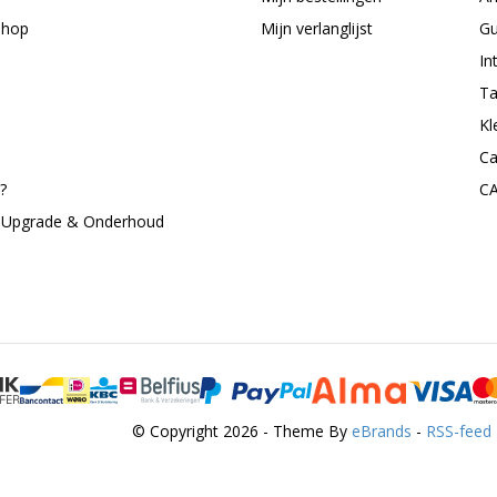
shop
Mijn verlanglijst
Gu
In
Ta
Kl
Ca
?
C
, Upgrade & Onderhoud
© Copyright 2026 - Theme By
eBrands
-
RSS-feed