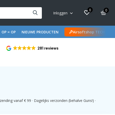
0
0
Inloggen
OP = OP
NIEUWE PRODUCTEN
Airsoftshop TECH
281 reviews
ending vanaf € 99 · Dagelijks verzonden (behalve Guns!) ·