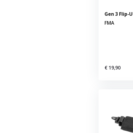
Gen 3 Flip-U
FMA
€ 19,90