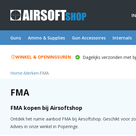
I
Guns
Ammo & Supplies
Gun Accessoires
Internals
WINKEL & OPENINGSUREN
Dagelijks verzonden met b
Home
›
Merken
›
FMA
FMA
FMA kopen bij Airsoftshop
Ontdek het ruime aanbod FMA bij Airsoftshop. Geschikt voor zow
Advies in onze winkel in Poperinge.