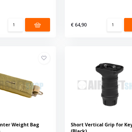
€ 64,90
nter Weight Bag
Short Vertical Grip for K
)
(Black)