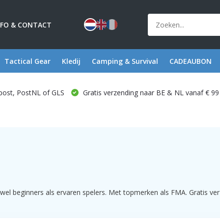
NFO & CONTACT
Tactical Gear
Kledij
Camping & Survival
CADEAUBON
post, PostNL of GLS
Gratis verzending naar BE & NL vanaf € 99
el beginners als ervaren spelers. Met topmerken als FMA. Gratis verz