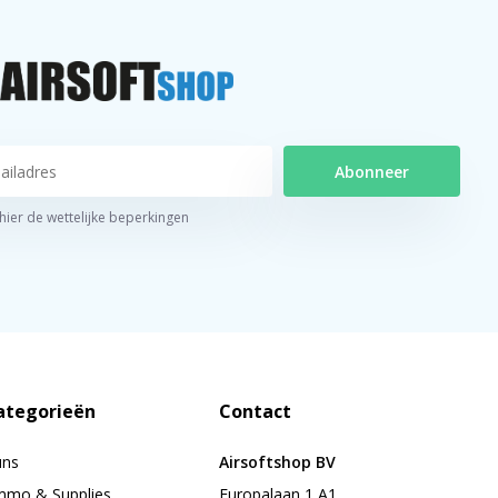
Abonneer
 hier de wettelijke beperkingen
ategorieën
Contact
uns
Airsoftshop BV
mo & Supplies
Europalaan 1 A1