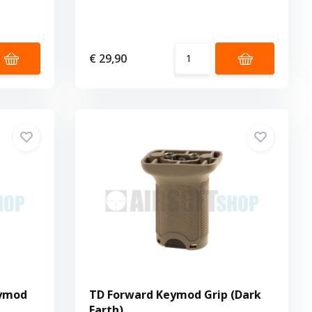
€ 29,90
eymod
TD Forward Keymod Grip (Dark
Earth)