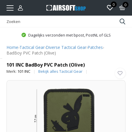
0
0
Dagelijks verzonden met bpost, PostNL of GLS
Home
›
Tactical Gear
›
Diverse Tactical Gear
›
Patches
›
BadBoy PVC Patch (Olive)
101 INC
101 INC BadBoy PVC Patch (Olive)
Merk:
101 INC
Bekijk alles Tactical Gear