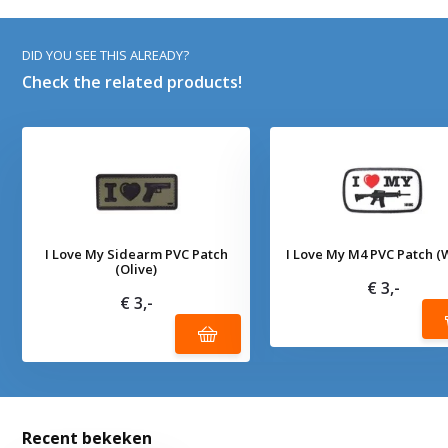
DID YOU SEE THIS ALREADY?
Check the related products!
I Love My Sidearm PVC Patch
I Love My M4 PVC Patch (
(Olive)
€ 3,-
€ 3,-
Recent bekeken