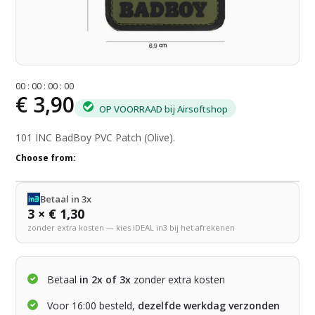
0
0
:
0
0
:
0
0
:
0
0
€ 3,90
OP VOORRAAD bij Airsoftshop
101 INC BadBoy PVC Patch (Olive).
Choose from:
Betaal in 3x
3 × € 1,30
zonder extra kosten — kies iDEAL in3 bij het afrekenen
Betaal
in 2x of 3x
zonder extra kosten
Voor 16:00 besteld,
dezelfde werkdag verzonden