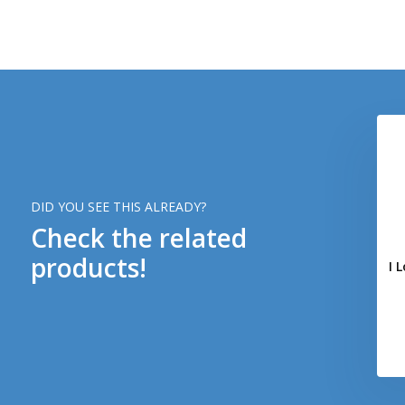
DID YOU SEE THIS ALREADY?
Check the related
products!
 Airsoft PVC Patch
I Love My Sidearm PVC Patch
I 
(Grey)
(Coyote)
€ 3,-
€ 3,-