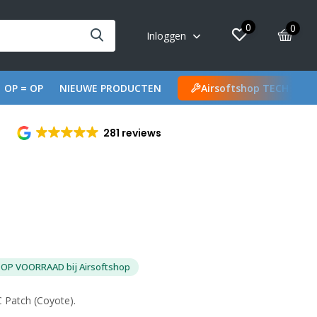
0
0
Inloggen
OP = OP
NIEUWE PRODUCTEN
Airsoftshop TECH
281 reviews
OP VOORRAAD bij Airsoftshop
 Patch (Coyote).