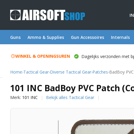
I
Guns
Ammo & Supplies
Gun Accessoires
Internals
WINKEL & OPENINGSUREN
Dagelijks verzonden met b
Home
›
Tactical Gear
›
Diverse Tactical Gear
›
Patches
›
BadBoy PVC 
101 INC
101 INC BadBoy PVC Patch (C
Merk:
101 INC
Bekijk alles Tactical Gear