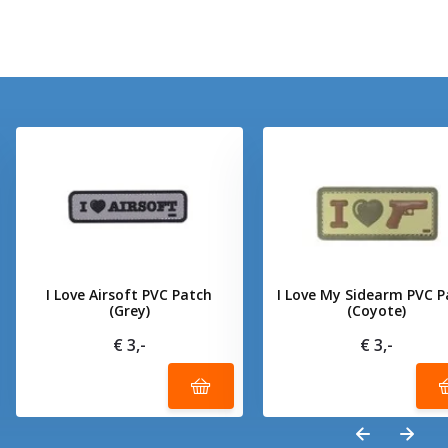
I Love Airsoft PVC Patch
I Love My Sidearm PVC P
(Grey)
(Coyote)
€ 3,-
€ 3,-