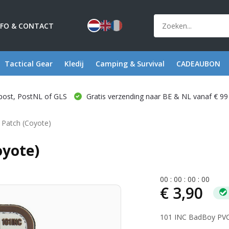
NFO & CONTACT
Tactical Gear
Kledij
Camping & Survival
CADEAUBON
post, PostNL of GLS
Gratis verzending naar BE & NL vanaf € 99
Patch (Coyote)
oyote)
0
0
:
0
0
:
0
0
:
0
0
€ 3,90
101 INC BadBoy PVC