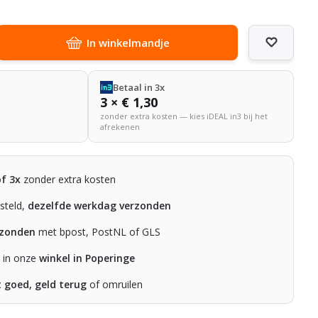
In winkelmandje
Betaal in 3x
3 × € 1,30
zonder extra kosten — kies iDEAL in3 bij het
afrekenen
of 3x
zonder extra kosten
steld,
dezelfde werkdag verzonden
rzonden
met bpost, PostNL of GLS
n in onze
winkel in Poperinge
t goed, geld terug
of omruilen