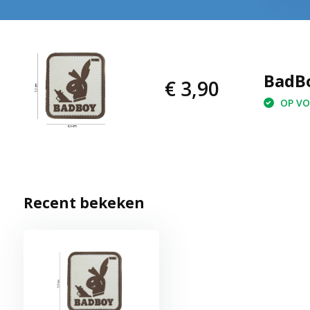
BadBo
€ 3,90
OP VOO
Recent bekeken