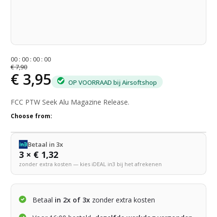
0
0
:
0
0
:
0
0
:
0
0
€ 7,90
€ 3,95
OP VOORRAAD bij Airsoftshop
FCC PTW Seek Alu Magazine Release.
Choose from:
Betaal in 3x
3 × € 1,32
zonder extra kosten — kies iDEAL in3 bij het afrekenen
Betaal
in 2x of 3x
zonder extra kosten