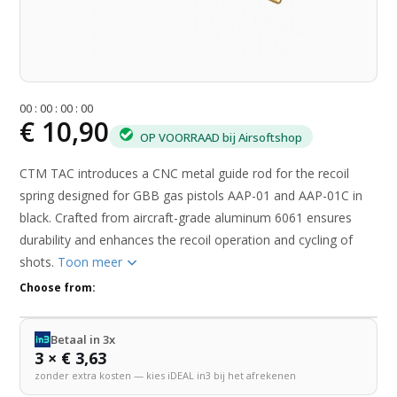
0
0
:
0
0
:
0
0
:
0
0
€ 10,90
OP VOORRAAD bij Airsoftshop
CTM TAC introduces a CNC metal guide rod for the recoil
spring designed for GBB gas pistols AAP-01 and AAP-01C in
black. Crafted from aircraft-grade aluminum 6061 ensures
durability and enhances the recoil operation and cycling of
shots.
Toon meer
Choose from:
Betaal in 3x
3 × € 3,63
zonder extra kosten — kies iDEAL in3 bij het afrekenen