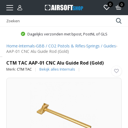
0
0
Dagelijks verzonden met bpost, PostNL of GLS
Home
›
Internals
›
GBB / CO2 Pistols & Rifles
›
Springs / Guides
›
AAP-01 CNC Alu Guide Rod (Gold)
CTM TAC
CTM TAC AAP-01 CNC Alu Guide Rod (Gold)
Merk:
CTM TAC
Bekijk alles Internals