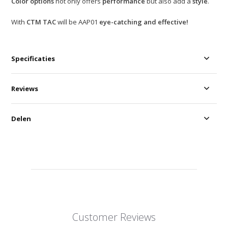
Color options
not only offers
performance
but also add a
style
.
With
CTM TAC
will be AAP01
eye-catching and effective!
Specificaties
Reviews
Delen
Customer Reviews