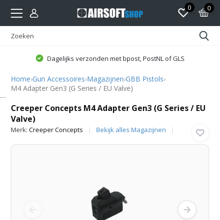
0
0
Dagelijks verzonden met bpost, PostNL of GLS
Home
›
Gun Accessoires
›
Magazijnen
›
GBB Pistols
›
M4 Adapter Gen3 (G Series / EU Valve)
Creeper Concepts
Creeper Concepts M4 Adapter Gen3 (G Series / EU
Valve)
Merk:
Creeper Concepts
Bekijk alles Magazijnen