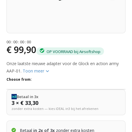
0
0
:
0
0
:
0
0
:
0
0
€ 99,90
OP VOORRAAD bij Airsoftshop
Onze laatste nieuwe adapter voor de Glock en action army
AAP-01.
Toon meer
Choose from:
Betaal in 3x
3 × € 33,30
zonder extra kosten — kies iDEAL in3 bij het afrekenen
Betaal
in 2x of 3x
zonder extra kosten