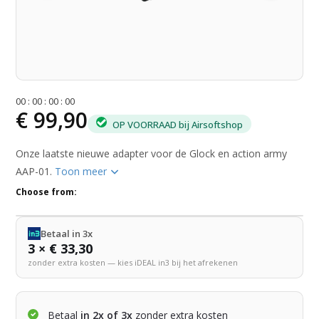
0
0
:
0
0
:
0
0
:
0
0
€ 99,90
OP VOORRAAD bij Airsoftshop
Onze laatste nieuwe adapter voor de Glock en action army
AAP-01.
Toon meer
Choose from:
Betaal in 3x
3 × € 33,30
zonder extra kosten — kies iDEAL in3 bij het afrekenen
Betaal
in 2x of 3x
zonder extra kosten