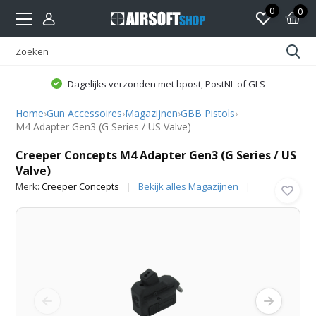
0
0
Dagelijks verzonden met bpost, PostNL of GLS
Home
›
Gun Accessoires
›
Magazijnen
›
GBB Pistols
›
M4 Adapter Gen3 (G Series / US Valve)
Creeper Concepts
Creeper Concepts M4 Adapter Gen3 (G Series / US
Valve)
Merk:
Creeper Concepts
Bekijk alles Magazijnen