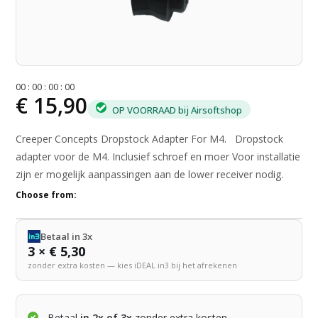
0
0
:
0
0
:
0
0
:
0
0
€ 15,90
OP VOORRAAD bij Airsoftshop
Creeper Concepts Dropstock Adapter For M4. Dropstock
adapter voor de M4. Inclusief schroef en moer Voor installatie
zijn er mogelijk aanpassingen aan de lower receiver nodig.
Choose from:
Betaal in 3x
3 × € 5,30
zonder extra kosten — kies iDEAL in3 bij het afrekenen
Betaal
in 2x of 3x
zonder extra kosten