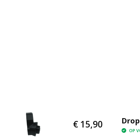
Drop
€ 15,90
OP VO