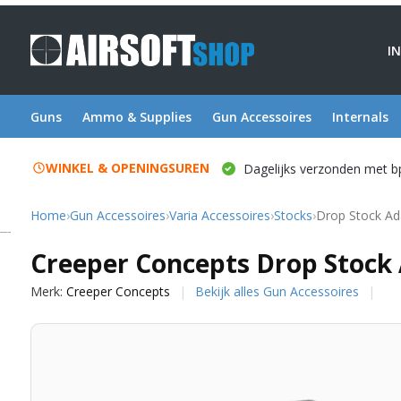
I
Guns
Ammo & Supplies
Gun Accessoires
Internals
WINKEL & OPENINGSUREN
Dagelijks verzonden met b
Home
›
Gun Accessoires
›
Varia Accessoires
›
Stocks
›
Drop Stock Ad
Creeper Concepts
Creeper Concepts Drop Stock
Merk:
Creeper Concepts
Bekijk alles Gun Accessoires