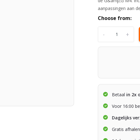
de G&amp;G M4. Inclu
aanpassingen aan de
Choose from:
-
+
Betaal
in 2x 
Voor 16:00 be
Dagelijks ve
Gratis afhale