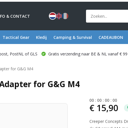
NFO & CONTACT
Tactical Gear
Kledij
Camping & Survival
CADEAUBON
post, PostNL of GLS
Gratis verzending naar BE & NL vanaf € 99
apter for G&G M4
 Adapter for G&G M4
0
0
:
0
0
:
0
0
:
0
0
€ 15,90
Creeper Concepts D