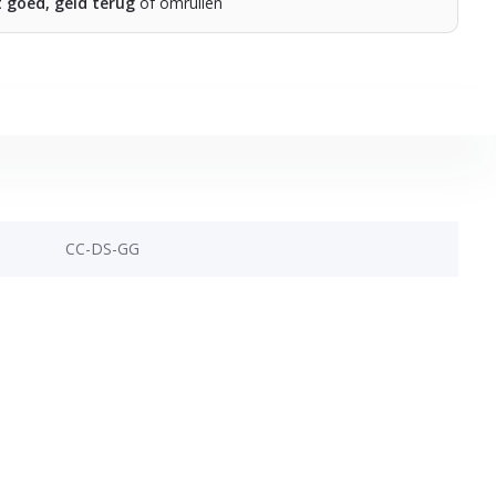
t goed, geld terug
of omruilen
CC-DS-GG