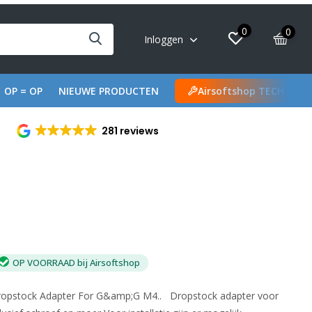
0
0
Inloggen
OP = OP
NIEUWE PRODUCTEN
Airsoftshop TECH
281 reviews
OP VOORRAAD bij Airsoftshop
ropstock Adapter For G&amp;G M4.. Dropstock adapter voor