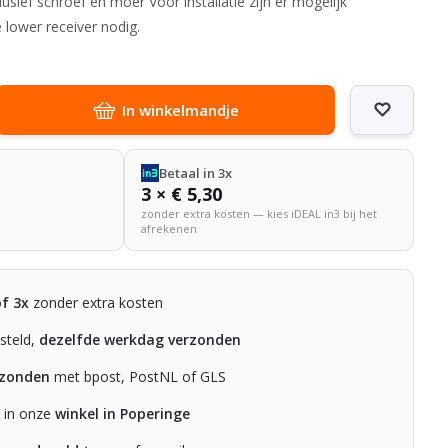
sief schroef en moer Voor installatie zijn er mogelijk
 lower receiver nodig.
In winkelmandje
Betaal in 3x
3 × € 5,30
zonder extra kosten — kies iDEAL in3 bij het
afrekenen
of 3x
zonder extra kosten
steld,
dezelfde werkdag verzonden
rzonden
met bpost, PostNL of GLS
n in onze
winkel in Poperinge