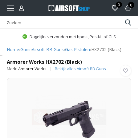
0
0
Dagelijks verzonden met bpost, PostNL of GLS
Home
›
Guns
›
Airsoft BB Guns
›
Gas Pistolen
›
HX2702 (Black)
Armorer Works
Armorer Works HX2702 (Black)
Merk:
Armorer Works
Bekijk alles Airsoft BB Guns