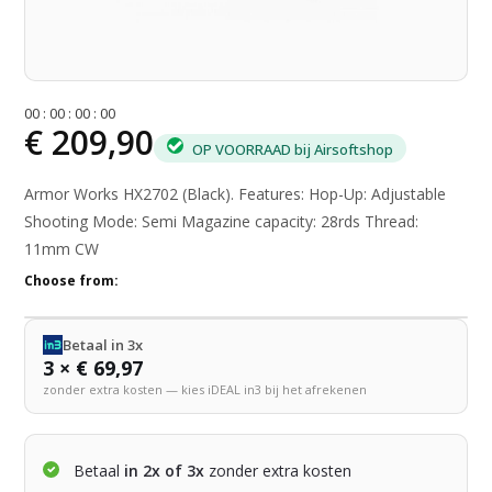
0
0
:
0
0
:
0
0
:
0
0
€ 209,90
OP VOORRAAD bij Airsoftshop
Armor Works HX2702 (Black). Features: Hop-Up: Adjustable
Shooting Mode: Semi Magazine capacity: 28rds Thread:
11mm CW
Choose from:
Betaal in 3x
3 × € 69,97
zonder extra kosten — kies iDEAL in3 bij het afrekenen
Betaal
in 2x of 3x
zonder extra kosten