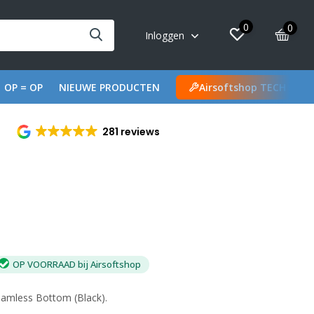
0
0
Inloggen
OP = OP
NIEUWE PRODUCTEN
Airsoftshop TECH
281 reviews
OP VOORRAAD bij Airsoftshop
amless Bottom (Black).