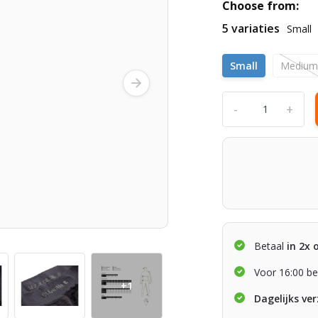
Choose from:
5 variaties
Small
Small
Mediu
-
+
Betaal
in 2x 
Voor 16:00 be
+1
Dagelijks ve