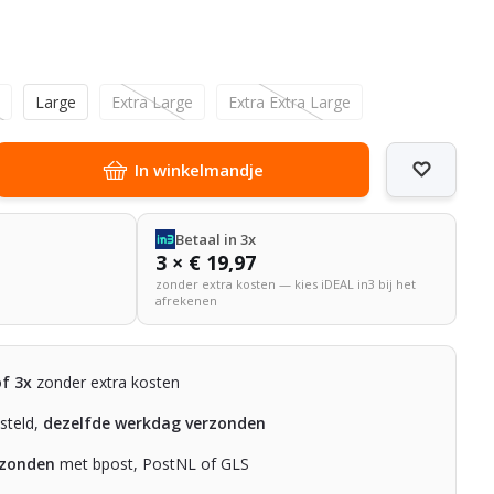
m
Large
Extra Large
Extra Extra Large
In winkelmandje
Betaal in 3x
3 × € 19,97
zonder extra kosten — kies iDEAL in3 bij het
afrekenen
of 3x
zonder extra kosten
steld,
dezelfde werkdag verzonden
rzonden
met bpost, PostNL of GLS