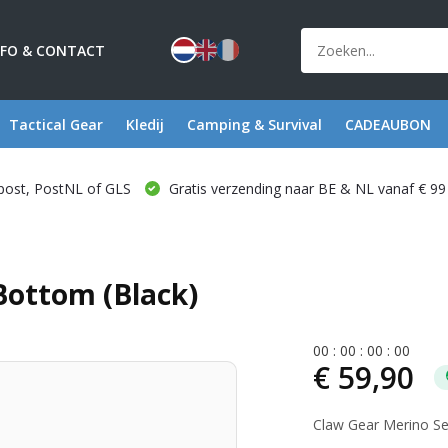
NFO & CONTACT
Tactical Gear
Kledij
Camping & Survival
CADEAUBON
post, PostNL of GLS
Gratis verzending naar BE & NL vanaf € 99
ottom (Black)
0
0
:
0
0
:
0
0
:
0
0
€ 59,90
Claw Gear Merino Se