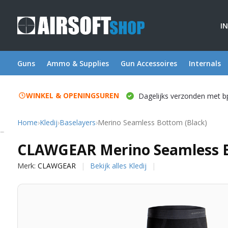
I
Guns
Ammo & Supplies
Gun Accessoires
Internals
WINKEL & OPENINGSUREN
Dagelijks verzonden met b
Home
›
Kledij
›
Baselayers
›
Merino Seamless Bottom (Black)
CLAWGEAR
CLAWGEAR Merino Seamless B
Merk:
CLAWGEAR
Bekijk alles Kledij