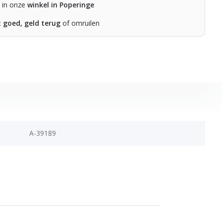
n in onze
winkel in Poperinge
t goed, geld terug
of omruilen
A-39189