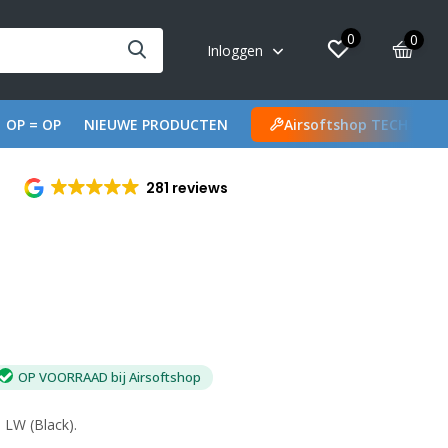
0
0
Inloggen
OP = OP
NIEUWE PRODUCTEN
Airsoftshop TECH
281 reviews
OP VOORRAAD bij Airsoftshop
 LW (Black).