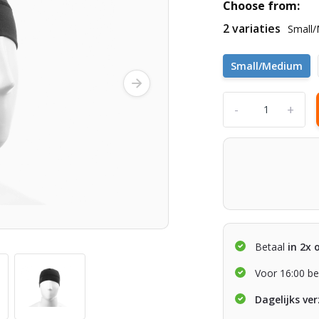
Choose from:
2 variaties
Small
Small/Medium
-
+
Betaal
in 2x 
Voor 16:00 be
Dagelijks ve