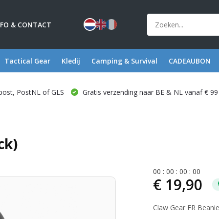
NFO & CONTACT
Tactical Gear
Kledij
Camping & Survival
CADEAUBON
post, PostNL of GLS
Gratis verzending naar BE & NL vanaf € 99
ck)
0
0
:
0
0
:
0
0
:
0
0
€ 19,90
Claw Gear FR Beanie