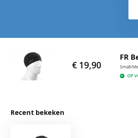
FR B
€ 19,90
Small/M
OP VO
Recent bekeken