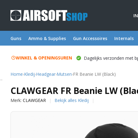
I
Guns
Ammo & Supplies
Gun Accessoires
Internals
WINKEL & OPENINGSUREN
Dagelijks verzonden met b
Home
›
Kledij
›
Headgear
›
Mutsen
›
FR Beanie LW (Black)
CLAWGEAR
CLAWGEAR FR Beanie LW (Bla
Merk:
CLAWGEAR
Bekijk alles Kledij