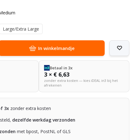
/Medium
Large/Extra Large
In winkelmandje
Betaal in 3x
3 × € 6,63
zonder extra kosten — kies iDEAL in3 bij het
afrekenen
of 3x
zonder extra kosten
steld,
dezelfde werkdag verzonden
rzonden
met bpost, PostNL of GLS