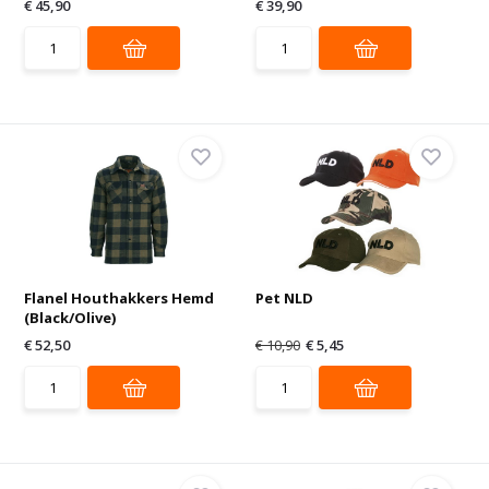
€ 45,90
€ 39,90
Flanel Houthakkers Hemd
Pet NLD
(Black/Olive)
€ 52,50
€ 10,90
€ 5,45