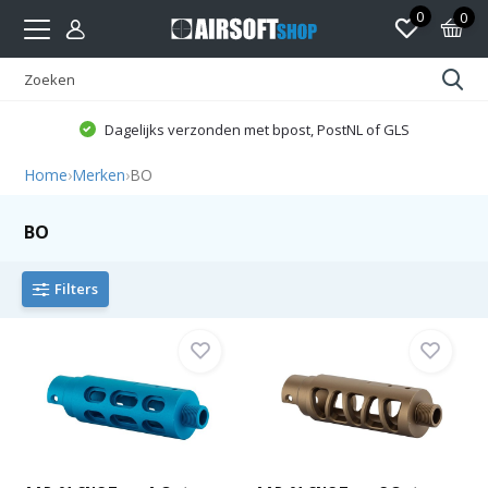
0
0
Dagelijks verzonden met bpost, PostNL of GLS
Home
›
Merken
›
BO
BO
Filters