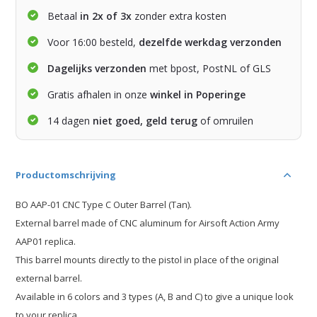
Betaal
in 2x of 3x
zonder extra kosten
Voor 16:00 besteld,
dezelfde werkdag verzonden
Dagelijks verzonden
met bpost, PostNL of GLS
Gratis afhalen in onze
winkel in Poperinge
14 dagen
niet goed, geld terug
of omruilen
Productomschrijving
BO AAP-01 CNC Type C Outer Barrel (Tan).
External barrel made of CNC aluminum for Airsoft Action Army
AAP01 replica.
This barrel mounts directly to the pistol in place of the original
external barrel.
Available in 6 colors and 3 types (A, B and C) to give a unique look
to your replica.