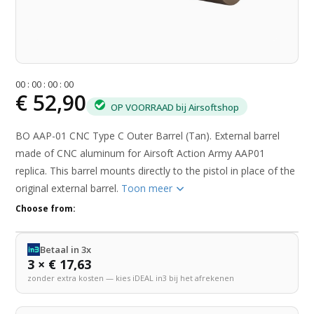
0
0
:
0
0
:
0
0
:
0
0
€ 52,90
OP VOORRAAD bij Airsoftshop
BO AAP-01 CNC Type C Outer Barrel (Tan). External barrel
made of CNC aluminum for Airsoft Action Army AAP01
replica. This barrel mounts directly to the pistol in place of the
original external barrel.
Toon meer
Choose from:
Betaal in 3x
3 × € 17,63
zonder extra kosten — kies iDEAL in3 bij het afrekenen