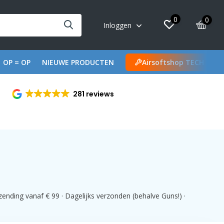
0
0
Inloggen
OP = OP
NIEUWE PRODUCTEN
Airsoftshop TECH
281 reviews
ending vanaf € 99 · Dagelijks verzonden (behalve Guns!) ·