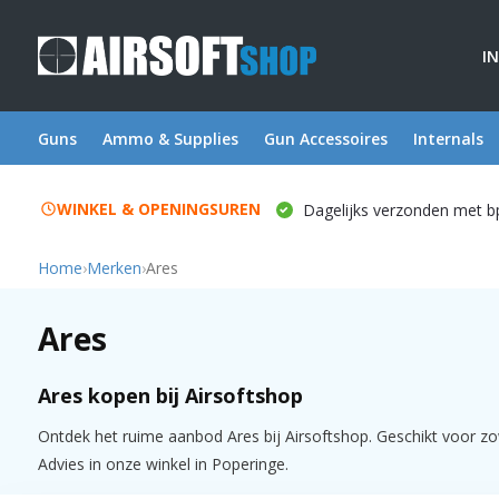
I
Guns
Ammo & Supplies
Gun Accessoires
Internals
WINKEL & OPENINGSUREN
Dagelijks verzonden met b
Home
›
Merken
›
Ares
Ares
Ares kopen bij Airsoftshop
Ontdek het ruime aanbod Ares bij Airsoftshop. Geschikt voor zow
Advies in onze winkel in Poperinge.