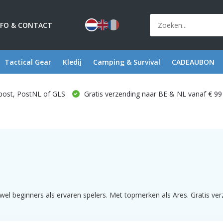
NFO & CONTACT
Tactical Gear
Kledij
Camping & Survival
CADEAUBON
post, PostNL of GLS
Gratis verzending naar BE & NL vanaf € 99
el beginners als ervaren spelers. Met topmerken als Ares. Gratis verz