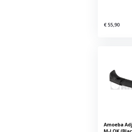
€ 55,90
Amoeba Adj
M-LOK (Blac