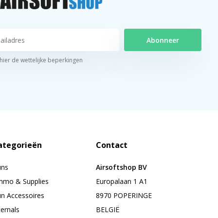
Abonneer
 hier de wettelijke beperkingen
ategorieën
Contact
uns
Airsoftshop BV
mo & Supplies
Europalaan 1 A1
n Accessoires
8970 POPERINGE
ternals
BELGIË