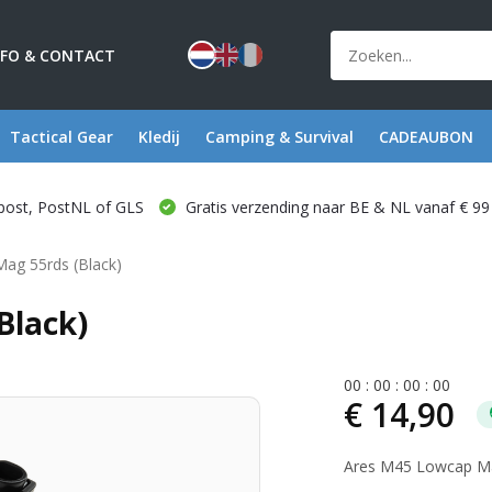
NFO & CONTACT
Tactical Gear
Kledij
Camping & Survival
CADEAUBON
post, PostNL of GLS
Gratis verzending naar BE & NL vanaf € 99
ag 55rds (Black)
Black)
0
0
:
0
0
:
0
0
:
0
0
€ 14,90
Ares M45 Lowcap Ma