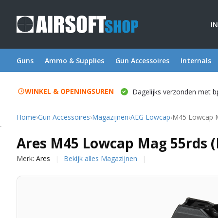
I
Guns
Ammo & Supplies
Gun Accessoires
Internals
WINKEL & OPENINGSUREN
Dagelijks verzonden met b
Home
›
Gun Accessoires
›
Magazijnen
›
AEG Lowcap
›
M45 Lowcap M
Ares
Ares M45 Lowcap Mag 55rds (
Merk:
Ares
Bekijk alles Magazijnen