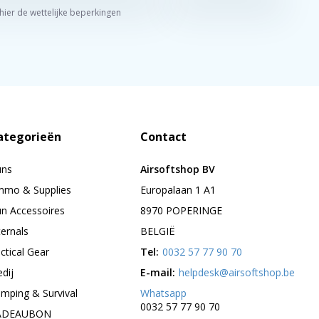
 hier de wettelijke beperkingen
ategorieën
Contact
uns
Airsoftshop BV
mo & Supplies
Europalaan 1 A1
n Accessoires
8970 POPERINGE
ternals
BELGIË
ctical Gear
Tel:
0032 57 77 90 70
edij
E-mail:
helpdesk@airsoftshop.be
mping & Survival
Whatsapp
0032 57 77 90 70
ADEAUBON