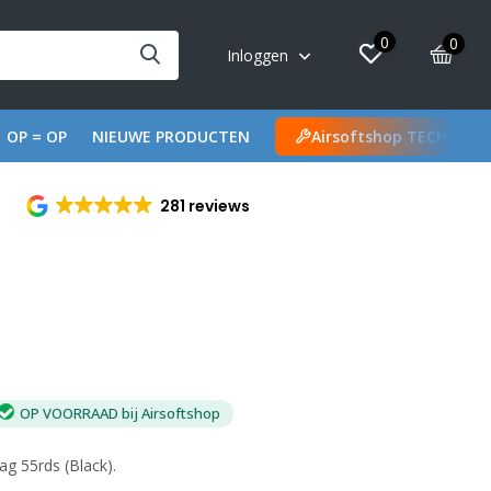
0
0
Inloggen
OP = OP
NIEUWE PRODUCTEN
Airsoftshop TECH
281 reviews
OP VOORRAAD bij Airsoftshop
g 55rds (Black).