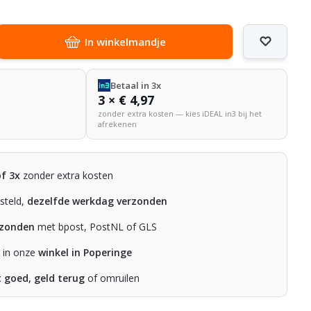
In winkelmandje
Betaal in 3x
3 × € 4,97
zonder extra kosten — kies iDEAL in3 bij het
afrekenen
of 3x
zonder extra kosten
steld,
dezelfde werkdag verzonden
rzonden
met bpost, PostNL of GLS
n in onze
winkel in Poperinge
t goed, geld terug
of omruilen