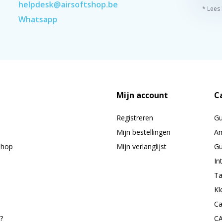
helpdesk@airsoftshop.be
* Lees
Whatsapp
Mijn account
C
Registreren
G
Mijn bestellingen
Am
shop
Mijn verlanglijst
Gu
In
Ta
Kl
Ca
?
C