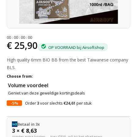
0
0
:
0
0
:
0
0
:
0
0
€ 25,90
OP VOORRAAD bij Airsoftshop
High quality 6mm BIO BB from the best Taiwanese company
BLS.
Choose from:
Volume voordeel
Geniet van deze geweldige kortingsdeals
-5%
Order
3
voor slechts
€24,61
per stuk
Betaal in 3x
3 × € 8,63
zonder extra kosten — kies iDEAL in3 bij het afrekenen