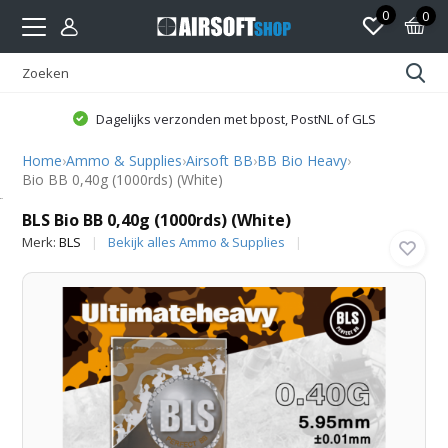
0
0
Dagelijks verzonden met bpost, PostNL of GLS
Home
›
Ammo & Supplies
›
Airsoft BB
›
BB Bio Heavy
›
Bio BB 0,40g (1000rds) (White)
BLS
BLS Bio BB 0,40g (1000rds) (White)
Merk:
BLS
Bekijk alles Ammo & Supplies