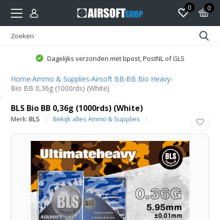
0
0
Dagelijks verzonden met bpost, PostNL of GLS
Home
›
Ammo & Supplies
›
Airsoft BB
›
BB Bio Heavy
›
Bio BB 0,36g (1000rds) (White)
BLS
BLS Bio BB 0,36g (1000rds) (White)
Merk:
BLS
Bekijk alles Ammo & Supplies