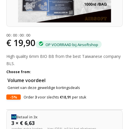
0
0
:
0
0
:
0
0
:
0
0
€ 19,90
OP VOORRAAD bij Airsoftshop
High quality 6mm BIO BB from the best Taiwanese company
BLS.
Choose from:
Volume voordeel
Geniet van deze geweldige kortingsdeals
-5%
Order
3
voor slechts
€18,91
per stuk
Betaal in 3x
3 × € 6,63
zonder extra kosten — kies iDEAL in3 bij het afrekenen